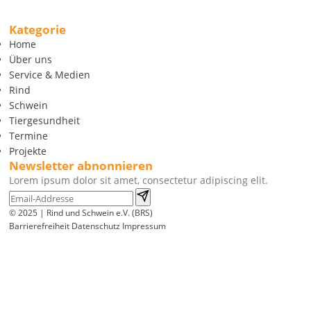
Kategorie
Home
Über uns
Service & Medien
Rind
Schwein
Tiergesundheit
Termine
Projekte
Newsletter abnonnieren
Lorem ipsum dolor sit amet, consectetur adipiscing elit.
© 2025 | Rind und Schwein e.V. (BRS)
Barrierefreiheit
Datenschutz
Impressum
Wir
verwenden
auf
unserer
Website