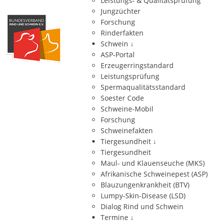
Leistungs- & Qualitätsprüfung
Jungzüchter
Forschung
Rinderfakten
Schwein
↓
ASP-Portal
Erzeugerringstandard
Leistungsprüfung
Spermaqualitätsstandard
Soester Code
Schweine-Mobil
Forschung
Schweinefakten
Tiergesundheit
↓
Tiergesundheit
Maul- und Klauenseuche (MKS)
Afrikanische Schweinepest (ASP)
Blauzungenkrankheit (BTV)
Lumpy-Skin-Disease (LSD)
Dialog Rind und Schwein
Termine
↓