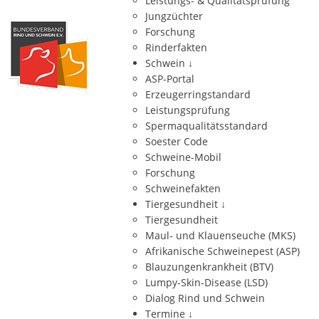
Leistungs- & Qualitätsprüfung
Jungzüchter
Forschung
Rinderfakten
Schwein
↓
ASP-Portal
Erzeugerringstandard
Leistungsprüfung
Spermaqualitätsstandard
Soester Code
Schweine-Mobil
Forschung
Schweinefakten
Tiergesundheit
↓
Tiergesundheit
Maul- und Klauenseuche (MKS)
Afrikanische Schweinepest (ASP)
Blauzungenkrankheit (BTV)
Lumpy-Skin-Disease (LSD)
Dialog Rind und Schwein
Termine
↓