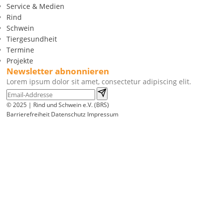
Service & Medien
Rind
Schwein
Tiergesundheit
Termine
Projekte
Newsletter abnonnieren
Lorem ipsum dolor sit amet, consectetur adipiscing elit.
© 2025 | Rind und Schwein e.V. (BRS)
Barrierefreiheit
Datenschutz
Impressum
Wir
verwenden
auf
unserer
Website
technisch
notwendige
Cookies,
um