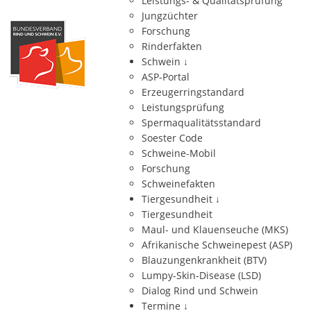
Leistungs- & Qualitätsprüfung
Jungzüchter
Forschung
Rinderfakten
Schwein
↓
ASP-Portal
Erzeugerringstandard
Leistungsprüfung
Spermaqualitätsstandard
Soester Code
Schweine-Mobil
Forschung
Schweinefakten
Tiergesundheit
↓
Tiergesundheit
Maul- und Klauenseuche (MKS)
Afrikanische Schweinepest (ASP)
Blauzungenkrankheit (BTV)
Lumpy-Skin-Disease (LSD)
Dialog Rind und Schwein
Termine
↓