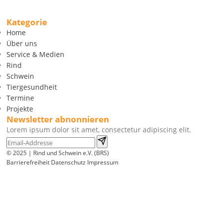
Kategorie
Home
Über uns
Service & Medien
Rind
Schwein
Tiergesundheit
Termine
Projekte
Newsletter abnonnieren
Lorem ipsum dolor sit amet, consectetur adipiscing elit.
© 2025 | Rind und Schwein e.V. (BRS)
Barrierefreiheit
Datenschutz
Impressum
Wir
verwenden
auf
unserer
Website