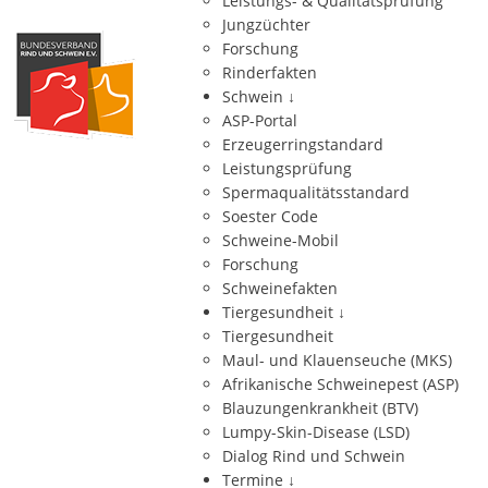
Leistungs- & Qualitätsprüfung
Jungzüchter
Forschung
Rinderfakten
Schwein
↓
ASP-Portal
Erzeugerringstandard
Leistungsprüfung
Spermaqualitätsstandard
Soester Code
Schweine-Mobil
Forschung
Schweinefakten
Tiergesundheit
↓
Tiergesundheit
Maul- und Klauenseuche (MKS)
Afrikanische Schweinepest (ASP)
Blauzungenkrankheit (BTV)
Lumpy-Skin-Disease (LSD)
Dialog Rind und Schwein
Termine
↓