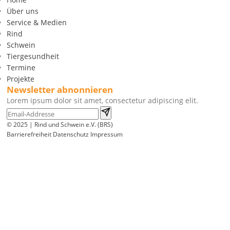
Über uns
Service & Medien
Rind
Schwein
Tiergesundheit
Termine
Projekte
Newsletter abnonnieren
Lorem ipsum dolor sit amet, consectetur adipiscing elit.
© 2025 | Rind und Schwein e.V. (BRS)
Barrierefreiheit
Datenschutz
Impressum
Wir
verwenden
auf
unserer
Website
technisch
notwendige
Cookies,