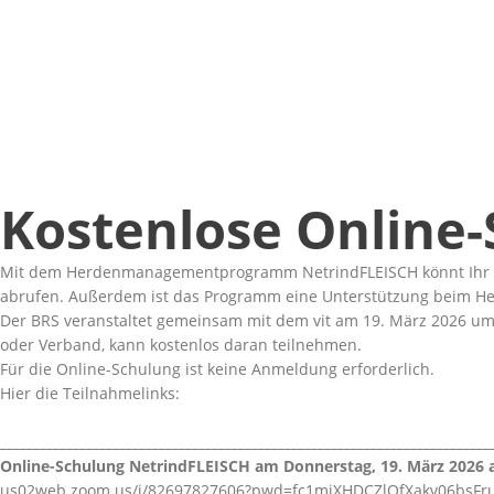
Kostenlose Online
Mit dem Herdenmanagementprogramm NetrindFLEISCH könnt Ihr Eu
abrufen. Außerdem ist das Programm eine Unterstützung beim H
Der BRS veranstaltet gemeinsam mit dem vit am 19. März 2026 um
oder Verband, kann kostenlos daran teilnehmen.
Für die Online-Schulung ist keine Anmeldung erforderlich.
Hier die Teilnahmelinks:
__________________________________________________________________________
Online-Schulung NetrindFLEISCH am Donnerstag, 19. März 2026 a
us02web.zoom.us/j/82697827606?pwd=fc1mjXHDCZlQfXakv06bsFru