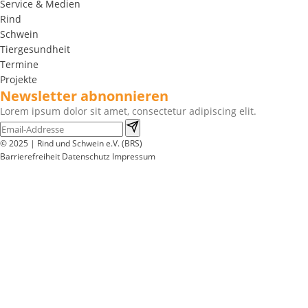
Service & Medien
Rind
Schwein
Tiergesundheit
Termine
Projekte
Newsletter abnonnieren
Lorem ipsum dolor sit amet, consectetur adipiscing elit.
© 2025 | Rind und Schwein e.V. (BRS)
Barrierefreiheit
Datenschutz
Impressum
Wir
verwenden
auf
unserer
Website
technisch
notwendige
Cookies,
um
unsere