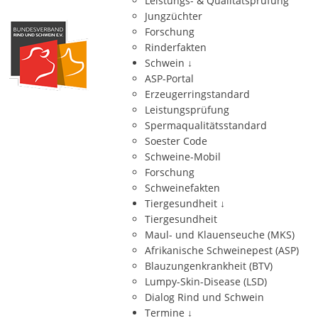
Leistungs- & Qualitätsprüfung
Jungzüchter
Forschung
Rinderfakten
Schwein
↓
ASP-Portal
Erzeugerringstandard
Leistungsprüfung
Spermaqualitätsstandard
Soester Code
Schweine-Mobil
Forschung
Schweinefakten
Tiergesundheit
↓
Tiergesundheit
Maul- und Klauenseuche (MKS)
Afrikanische Schweinepest (ASP)
Blauzungenkrankheit (BTV)
Lumpy-Skin-Disease (LSD)
Dialog Rind und Schwein
Termine
↓