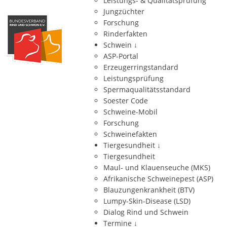
Leistungs- & Qualitätsprüfung
Jungzüchter
Forschung
Rinderfakten
Schwein
↓
ASP-Portal
Erzeugerringstandard
Leistungsprüfung
Spermaqualitätsstandard
Soester Code
Schweine-Mobil
Forschung
Schweinefakten
Tiergesundheit
↓
Tiergesundheit
Maul- und Klauenseuche (MKS)
Afrikanische Schweinepest (ASP)
Blauzungenkrankheit (BTV)
Lumpy-Skin-Disease (LSD)
Dialog Rind und Schwein
Termine
↓