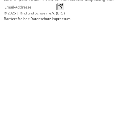
© 2025 | Rind und Schwein e.V. (BRS)
Barrierefreiheit
Datenschutz
Impressum
Wir
verwenden
auf
unserer
Website
technisch
notwendige
Cookies,
um
unsere
Funktionen
bereitzustellen,
zu
schützen
und
zu
verbessern.