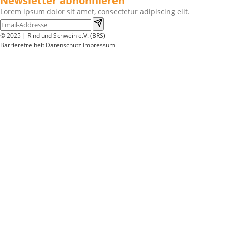
Newsletter abnonnieren
Lorem ipsum dolor sit amet, consectetur adipiscing elit.
© 2025 | Rind und Schwein e.V. (BRS)
Barrierefreiheit
Datenschutz
Impressum
Wir
verwenden
auf
unserer
Website
technisch
notwendige
Cookies,
um
unsere
Funktionen
bereitzustellen,
zu
schützen
und
zu