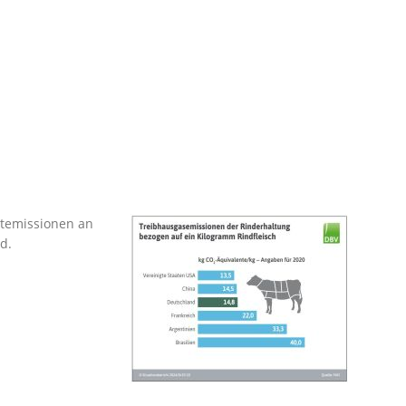
mtemissionen an
d.