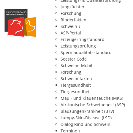
Leistungs- & Qualitätsprüfung
Jungzüchter
Forschung
Rinderfakten
Schwein
↓
ASP-Portal
Erzeugerringstandard
Leistungsprüfung
Spermaqualitätsstandard
Soester Code
Schweine-Mobil
Forschung
Schweinefakten
Tiergesundheit
↓
Tiergesundheit
Maul- und Klauenseuche (MKS)
Afrikanische Schweinepest (ASP)
Blauzungenkrankheit (BTV)
Lumpy-Skin-Disease (LSD)
Dialog Rind und Schwein
Termine
↓