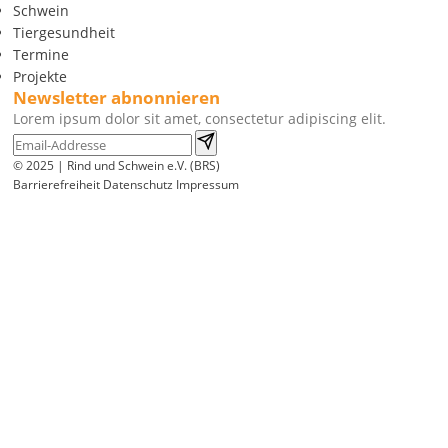
Schwein
Tiergesundheit
Termine
Projekte
Newsletter abnonnieren
Lorem ipsum dolor sit amet, consectetur adipiscing elit.
© 2025 | Rind und Schwein e.V. (BRS)
Barrierefreiheit
Datenschutz
Impressum
Wir
verwenden
auf
unserer
Website
technisch
notwendige
Cookies,
um
unsere
Funktionen
bereitzustellen,