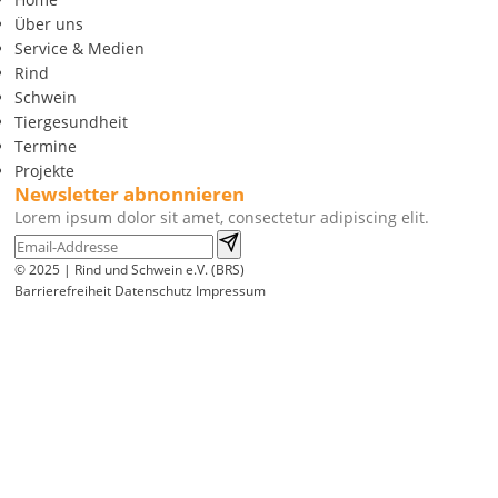
Über uns
Service & Medien
Rind
Schwein
Tiergesundheit
Termine
Projekte
Newsletter abnonnieren
Lorem ipsum dolor sit amet, consectetur adipiscing elit.
© 2025 | Rind und Schwein e.V. (BRS)
Barrierefreiheit
Datenschutz
Impressum
Wir
verwenden
auf
unserer
Website
technisch
notwendige
Cookies,