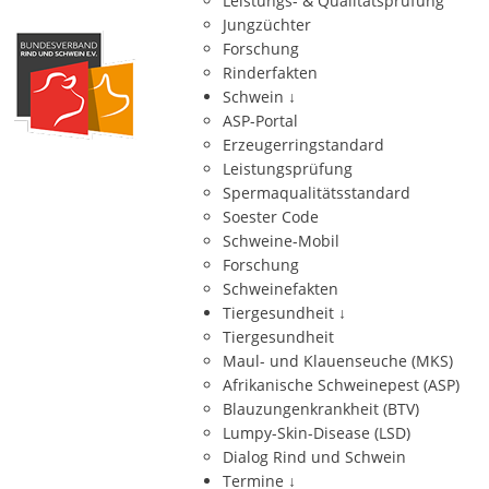
Leistungs- & Qualitätsprüfung
Jungzüchter
Forschung
Rinderfakten
Schwein
↓
ASP-Portal
Erzeugerringstandard
Leistungsprüfung
Spermaqualitätsstandard
Soester Code
Schweine-Mobil
Forschung
Schweinefakten
Tiergesundheit
↓
Tiergesundheit
Maul- und Klauenseuche (MKS)
Afrikanische Schweinepest (ASP)
Blauzungenkrankheit (BTV)
Lumpy-Skin-Disease (LSD)
Dialog Rind und Schwein
Termine
↓