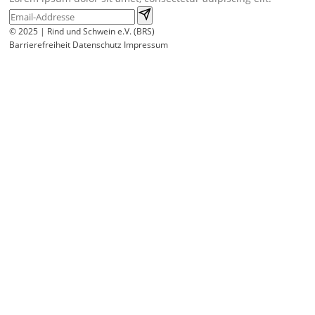
© 2025 | Rind und Schwein e.V. (BRS)
Barrierefreiheit
Datenschutz
Impressum
Wir
verwenden
auf
unserer
Website
technisch
notwendige
Cookies,
um
unsere
Funktionen
bereitzustellen,
zu
schützen
und
zu
verbessern.