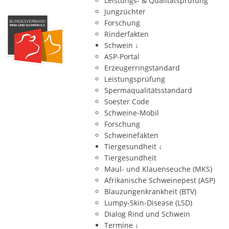
Leistungs- & Qualitätsprüfung
Jungzüchter
Forschung
Rinderfakten
Schwein
↓
ASP-Portal
Erzeugerringstandard
Leistungsprüfung
Spermaqualitätsstandard
Soester Code
Schweine-Mobil
Forschung
Schweinefakten
Tiergesundheit
↓
Tiergesundheit
Maul- und Klauenseuche (MKS)
Afrikanische Schweinepest (ASP)
Blauzungenkrankheit (BTV)
Lumpy-Skin-Disease (LSD)
Dialog Rind und Schwein
Termine
↓