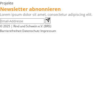
Projekte
Newsletter abnonnieren
Lorem ipsum dolor sit amet, consectetur adipiscing elit.
© 2025 | Rind und Schwein e.V. (BRS)
Barrierefreiheit
Datenschutz
Impressum
Wir
verwenden
auf
unserer
Website
technisch
notwendige
Cookies,
um
unsere
Funktionen
bereitzustellen,
zu
schützen