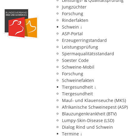
Leistungs- & Qualitätsprüfung
Jungzüchter
Forschung
Rinderfakten
Schwein
↓
ASP-Portal
Erzeugerringstandard
Leistungsprüfung
Spermaqualitätsstandard
Soester Code
Schweine-Mobil
Forschung
Schweinefakten
Tiergesundheit
↓
Tiergesundheit
Maul- und Klauenseuche (MKS)
Afrikanische Schweinepest (ASP)
Blauzungenkrankheit (BTV)
Lumpy-Skin-Disease (LSD)
Dialog Rind und Schwein
Termine
↓