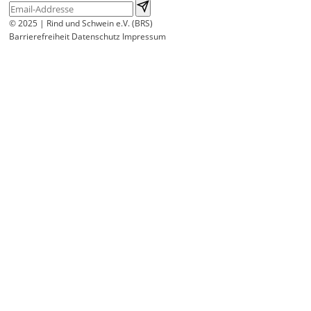
© 2025 | Rind und Schwein e.V. (BRS)
Barrierefreiheit
Datenschutz
Impressum
Wir
verwenden
auf
unserer
Website
technisch
notwendige
Cookies,
um
unsere
Funktionen
bereitzustellen,
zu
schützen
und
zu
verbessern.