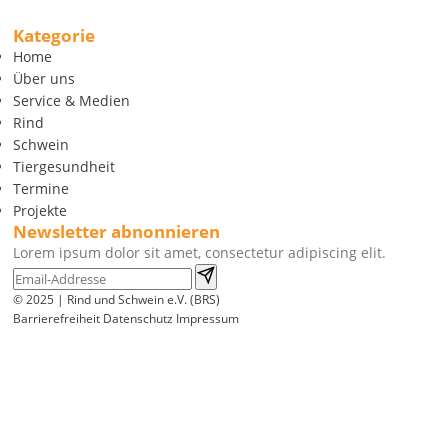
Kategorie
Home
Über uns
Service & Medien
Rind
Schwein
Tiergesundheit
Termine
Projekte
Newsletter abnonnieren
Lorem ipsum dolor sit amet, consectetur adipiscing elit.
© 2025 | Rind und Schwein e.V. (BRS)
Barrierefreiheit
Datenschutz
Impressum
Wir
verwenden
auf
unserer
Website