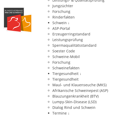
Leistungs- & Qualitätsprüfung
Jungzüchter
Forschung
Rinderfakten
Schwein
↓
ASP-Portal
Erzeugerringstandard
Leistungsprüfung
Spermaqualitätsstandard
Soester Code
Schweine-Mobil
Forschung
Schweinefakten
Tiergesundheit
↓
Tiergesundheit
Maul- und Klauenseuche (MKS)
Afrikanische Schweinepest (ASP)
Blauzungenkrankheit (BTV)
Lumpy-Skin-Disease (LSD)
Dialog Rind und Schwein
Termine
↓