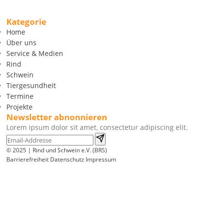
Kategorie
Home
Über uns
Service & Medien
Rind
Schwein
Tiergesundheit
Termine
Projekte
Newsletter abnonnieren
Lorem ipsum dolor sit amet, consectetur adipiscing elit.
© 2025 | Rind und Schwein e.V. (BRS)
Barrierefreiheit
Datenschutz
Impressum
Wir
verwenden
auf
unserer
Website