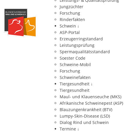
Leistungs- & Qualitätsprüfung
Jungzüchter
Forschung
Rinderfakten
Schwein
↓
ASP-Portal
Erzeugerringstandard
Leistungsprüfung
Spermaqualitätsstandard
Soester Code
Schweine-Mobil
Forschung
Schweinefakten
Tiergesundheit
↓
Tiergesundheit
Maul- und Klauenseuche (MKS)
Afrikanische Schweinepest (ASP)
Blauzungenkrankheit (BTV)
Lumpy-Skin-Disease (LSD)
Dialog Rind und Schwein
Termine
↓