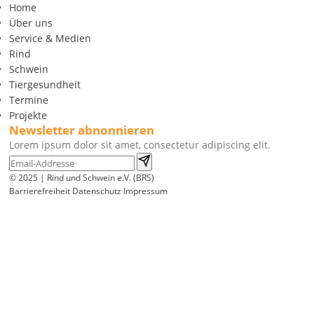
Home
Über uns
Service & Medien
Rind
Schwein
Tiergesundheit
Termine
Projekte
Newsletter abnonnieren
Lorem ipsum dolor sit amet, consectetur adipiscing elit.
© 2025 | Rind und Schwein e.V. (BRS)
Barrierefreiheit
Datenschutz
Impressum
Wir
verwenden
auf
unserer
Website
technisch
notwendige
Cookies,