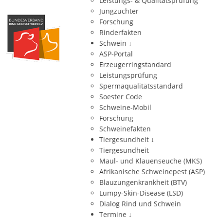
Leistungs- & Qualitätsprüfung
Jungzüchter
Forschung
Rinderfakten
Schwein
↓
ASP-Portal
Erzeugerringstandard
Leistungsprüfung
Spermaqualitätsstandard
Soester Code
Schweine-Mobil
Forschung
Schweinefakten
Tiergesundheit
↓
Tiergesundheit
Maul- und Klauenseuche (MKS)
Afrikanische Schweinepest (ASP)
Blauzungenkrankheit (BTV)
Lumpy-Skin-Disease (LSD)
Dialog Rind und Schwein
Termine
↓