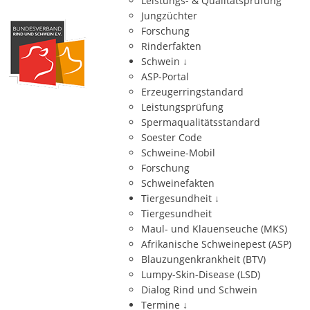
Leistungs- & Qualitätsprüfung
Jungzüchter
Forschung
Rinderfakten
Schwein
↓
ASP-Portal
Erzeugerringstandard
Leistungsprüfung
Spermaqualitätsstandard
Soester Code
Schweine-Mobil
Forschung
Schweinefakten
Tiergesundheit
↓
Tiergesundheit
Maul- und Klauenseuche (MKS)
Afrikanische Schweinepest (ASP)
Blauzungenkrankheit (BTV)
Lumpy-Skin-Disease (LSD)
Dialog Rind und Schwein
Termine
↓