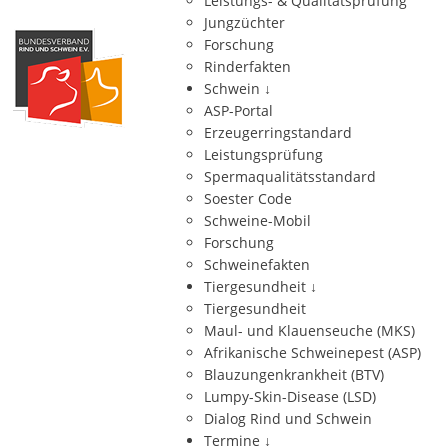
Leistungs- & Qualitätsprüfung
Jungzüchter
Forschung
Rinderfakten
Schwein
↓
ASP-Portal
Erzeugerringstandard
Leistungsprüfung
Spermaqualitätsstandard
Soester Code
Schweine-Mobil
Forschung
Schweinefakten
Tiergesundheit
↓
Tiergesundheit
Maul- und Klauenseuche (MKS)
Afrikanische Schweinepest (ASP)
Blauzungenkrankheit (BTV)
Lumpy-Skin-Disease (LSD)
Dialog Rind und Schwein
Termine
↓