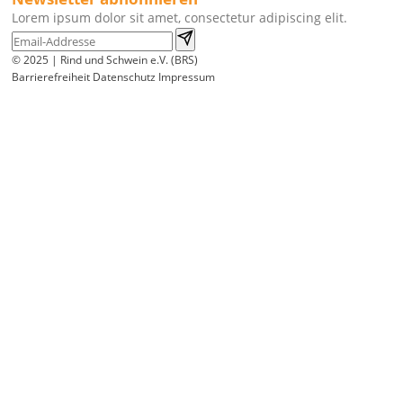
Lorem ipsum dolor sit amet, consectetur adipiscing elit.
© 2025 | Rind und Schwein e.V. (BRS)
Barrierefreiheit
Datenschutz
Impressum
Wir
verwenden
auf
unserer
Website
technisch
notwendige
Cookies,
um
unsere
Funktionen
bereitzustellen,
zu
schützen
und
zu