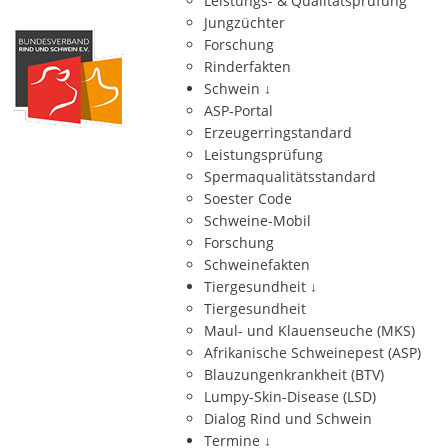
Leistungs- & Qualitätsprüfung
Jungzüchter
Forschung
Rinderfakten
Schwein
↓
ASP-Portal
Erzeugerringstandard
Leistungsprüfung
Spermaqualitätsstandard
Soester Code
Schweine-Mobil
Forschung
Schweinefakten
Tiergesundheit
↓
Tiergesundheit
Maul- und Klauenseuche (MKS)
Afrikanische Schweinepest (ASP)
Blauzungenkrankheit (BTV)
Lumpy-Skin-Disease (LSD)
Dialog Rind und Schwein
Termine
↓