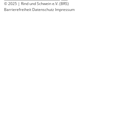
© 2025 | Rind und Schwein e.V. (BRS)
Barrierefreiheit
Datenschutz
Impressum
Wir
verwenden
auf
unserer
Website
technisch
notwendige
Cookies,
um
unsere
Funktionen
bereitzustellen,
zu
schützen
und
zu
verbessern.
Technisch