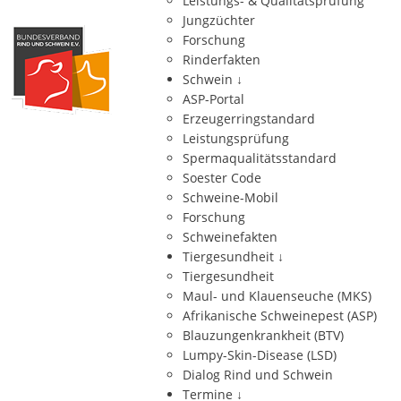
Leistungs- & Qualitätsprüfung
Jungzüchter
Forschung
Rinderfakten
Schwein
↓
ASP-Portal
Erzeugerringstandard
Leistungsprüfung
Spermaqualitätsstandard
Soester Code
Schweine-Mobil
Forschung
Schweinefakten
Tiergesundheit
↓
Tiergesundheit
Maul- und Klauenseuche (MKS)
Afrikanische Schweinepest (ASP)
Blauzungenkrankheit (BTV)
Lumpy-Skin-Disease (LSD)
Dialog Rind und Schwein
Termine
↓