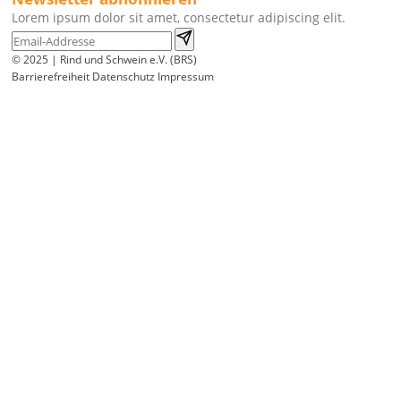
Lorem ipsum dolor sit amet, consectetur adipiscing elit.
© 2025 | Rind und Schwein e.V. (BRS)
Barrierefreiheit
Datenschutz
Impressum
Wir
verwenden
auf
unserer
Website
technisch
notwendige
Cookies,
um
unsere
Funktionen
bereitzustellen,
zu
schützen
und
zu