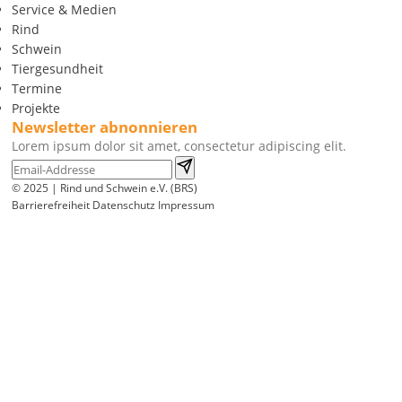
Service & Medien
Rind
Schwein
Tiergesundheit
Termine
Projekte
Newsletter abnonnieren
Lorem ipsum dolor sit amet, consectetur adipiscing elit.
© 2025 | Rind und Schwein e.V. (BRS)
Barrierefreiheit
Datenschutz
Impressum
Wir
verwenden
auf
unserer
Website
technisch
notwendige
Cookies,
um
unsere