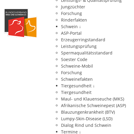
Leistungs- & Qualitätsprüfung
Jungzüchter
Forschung
Rinderfakten
Schwein
↓
ASP-Portal
Erzeugerringstandard
Leistungsprüfung
Spermaqualitätsstandard
Soester Code
Schweine-Mobil
Forschung
Schweinefakten
Tiergesundheit
↓
Tiergesundheit
Maul- und Klauenseuche (MKS)
Afrikanische Schweinepest (ASP)
Blauzungenkrankheit (BTV)
Lumpy-Skin-Disease (LSD)
Dialog Rind und Schwein
Termine
↓