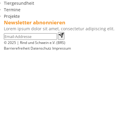
Tiergesundheit
Termine
Projekte
Newsletter abnonnieren
Lorem ipsum dolor sit amet, consectetur adipiscing elit.
© 2025 | Rind und Schwein e.V. (BRS)
Barrierefreiheit
Datenschutz
Impressum
Wir
verwenden
auf
unserer
Website
technisch
notwendige
Cookies,
um
unsere
Funktionen
bereitzustellen,
zu