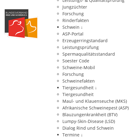
Leistungs- & Qualitätsprüfung
Jungzüchter
Forschung
Rinderfakten
Schwein
↓
ASP-Portal
Erzeugerringstandard
Leistungsprüfung
Spermaqualitätsstandard
Soester Code
Schweine-Mobil
Forschung
Schweinefakten
Tiergesundheit
↓
Tiergesundheit
Maul- und Klauenseuche (MKS)
Afrikanische Schweinepest (ASP)
Blauzungenkrankheit (BTV)
Lumpy-Skin-Disease (LSD)
Dialog Rind und Schwein
Termine
↓