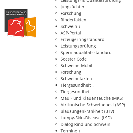
Leistungs- & Qualitätsprüfung
Jungzüchter
Forschung
Rinderfakten
Schwein
↓
ASP-Portal
Erzeugerringstandard
Leistungsprüfung
Spermaqualitätsstandard
Soester Code
Schweine-Mobil
Forschung
Schweinefakten
Tiergesundheit
↓
Tiergesundheit
Maul- und Klauenseuche (MKS)
Afrikanische Schweinepest (ASP)
Blauzungenkrankheit (BTV)
Lumpy-Skin-Disease (LSD)
Dialog Rind und Schwein
Termine
↓