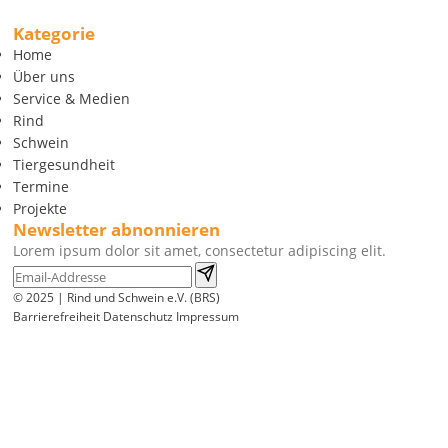
Kategorie
Home
Über uns
Service & Medien
Rind
Schwein
Tiergesundheit
Termine
Projekte
Newsletter abnonnieren
Lorem ipsum dolor sit amet, consectetur adipiscing elit.
© 2025 | Rind und Schwein e.V. (BRS)
Barrierefreiheit
Datenschutz
Impressum
Wir
verwenden
auf
unserer
Website
technisch