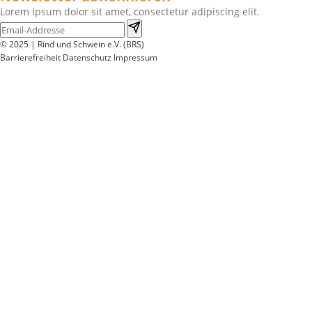
Lorem ipsum dolor sit amet, consectetur adipiscing elit.
© 2025 | Rind und Schwein e.V. (BRS)
Barrierefreiheit
Datenschutz
Impressum
Wir
verwenden
auf
unserer
Website
technisch
notwendige
Cookies,
um
unsere
Funktionen
bereitzustellen,
zu
schützen
und
zu