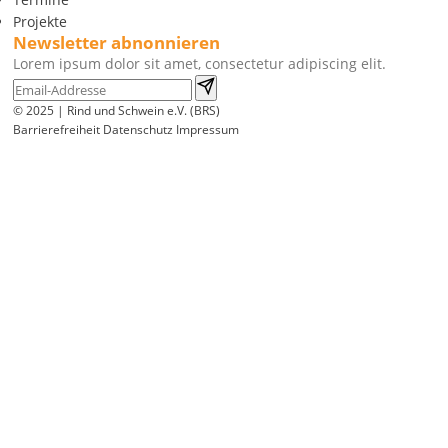
Projekte
Newsletter abnonnieren
Lorem ipsum dolor sit amet, consectetur adipiscing elit.
© 2025 | Rind und Schwein e.V. (BRS)
Barrierefreiheit
Datenschutz
Impressum
Wir
verwenden
auf
unserer
Website
technisch
notwendige
Cookies,
um
unsere
Funktionen
bereitzustellen,
zu
schützen