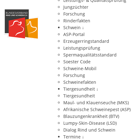
Leistungs- & Qualitätsprüfung
Jungzüchter
Forschung
Rinderfakten
Schwein
↓
ASP-Portal
Erzeugerringstandard
Leistungsprüfung
Spermaqualitätsstandard
Soester Code
Schweine-Mobil
Forschung
Schweinefakten
Tiergesundheit
↓
Tiergesundheit
Maul- und Klauenseuche (MKS)
Afrikanische Schweinepest (ASP)
Blauzungenkrankheit (BTV)
Lumpy-Skin-Disease (LSD)
Dialog Rind und Schwein
Termine
↓