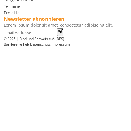
Termine
Projekte
Newsletter abnonnieren
Lorem ipsum dolor sit amet, consectetur adipiscing elit.
© 2025 | Rind und Schwein e.V. (BRS)
Barrierefreiheit
Datenschutz
Impressum
Wir
verwenden
auf
unserer
Website
technisch
notwendige
Cookies,
um
unsere
Funktionen
bereitzustellen,
zu