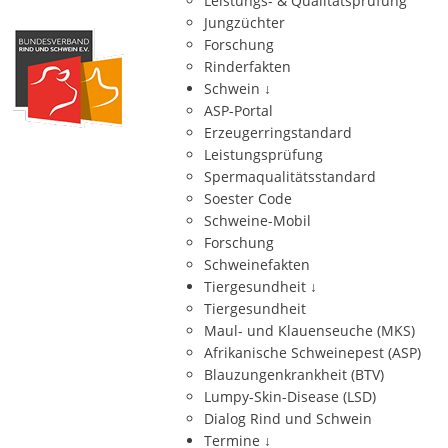
Leistungs- & Qualitätsprüfung
Jungzüchter
Forschung
Rinderfakten
Schwein
↓
ASP-Portal
Erzeugerringstandard
Leistungsprüfung
Spermaqualitätsstandard
Soester Code
Schweine-Mobil
Forschung
Schweinefakten
Tiergesundheit
↓
Tiergesundheit
Maul- und Klauenseuche (MKS)
Afrikanische Schweinepest (ASP)
Blauzungenkrankheit (BTV)
Lumpy-Skin-Disease (LSD)
Dialog Rind und Schwein
Termine
↓