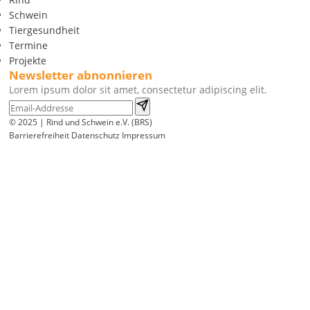
Schwein
Tiergesundheit
Termine
Projekte
Newsletter abnonnieren
Lorem ipsum dolor sit amet, consectetur adipiscing elit.
© 2025 | Rind und Schwein e.V. (BRS)
Barrierefreiheit
Datenschutz
Impressum
Wir
verwenden
auf
unserer
Website
technisch
notwendige
Cookies,
um
unsere
Funktionen