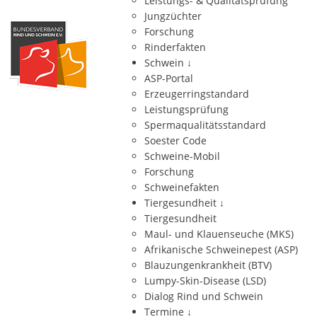
Leistungs- & Qualitätsprüfung
Jungzüchter
Forschung
Rinderfakten
Schwein
↓
ASP-Portal
Erzeugerringstandard
Leistungsprüfung
Spermaqualitätsstandard
Soester Code
Schweine-Mobil
Forschung
Schweinefakten
Tiergesundheit
↓
Tiergesundheit
Maul- und Klauenseuche (MKS)
Afrikanische Schweinepest (ASP)
Blauzungenkrankheit (BTV)
Lumpy-Skin-Disease (LSD)
Dialog Rind und Schwein
Termine
↓