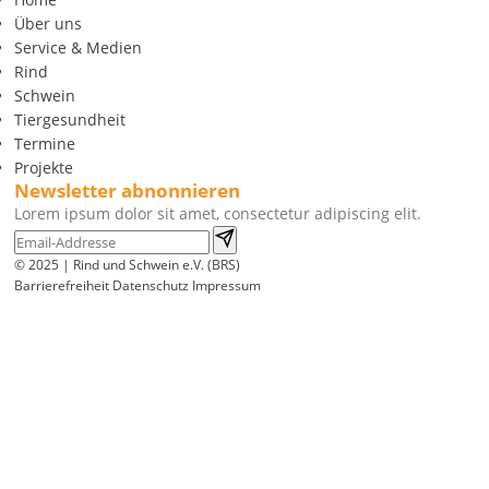
Über uns
Service & Medien
Rind
Schwein
Tiergesundheit
Termine
Projekte
Newsletter abnonnieren
Lorem ipsum dolor sit amet, consectetur adipiscing elit.
© 2025 | Rind und Schwein e.V. (BRS)
Barrierefreiheit
Datenschutz
Impressum
Wir
verwenden
auf
unserer
Website
technisch
notwendige
Cookies,