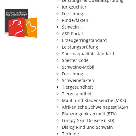
Leistungs- & Qualitätsprüfung
Jungzüchter
Forschung
Rinderfakten
Schwein
↓
ASP-Portal
Erzeugerringstandard
Leistungsprüfung
Spermaqualitätsstandard
Soester Code
Schweine-Mobil
Forschung
Schweinefakten
Tiergesundheit
↓
Tiergesundheit
Maul- und Klauenseuche (MKS)
Afrikanische Schweinepest (ASP)
Blauzungenkrankheit (BTV)
Lumpy-Skin-Disease (LSD)
Dialog Rind und Schwein
Termine
↓