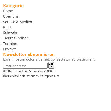
Kategorie
Home
Über uns
Service & Medien
Rind
Schwein
Tiergesundheit
Termine
Projekte
Newsletter abnonnieren
Lorem ipsum dolor sit amet, consectetur adipiscing elit.
© 2025 | Rind und Schwein e.V. (BRS)
Barrierefreiheit
Datenschutz
Impressum
Wir
verwenden
auf
unserer
Website
technisch