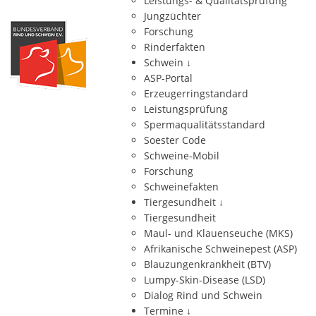
Leistungs- & Qualitätsprüfung
Jungzüchter
Forschung
Rinderfakten
Schwein
↓
ASP-Portal
Erzeugerringstandard
Leistungsprüfung
Spermaqualitätsstandard
Soester Code
Schweine-Mobil
Forschung
Schweinefakten
Tiergesundheit
↓
Tiergesundheit
Maul- und Klauenseuche (MKS)
Afrikanische Schweinepest (ASP)
Blauzungenkrankheit (BTV)
Lumpy-Skin-Disease (LSD)
Dialog Rind und Schwein
Termine
↓