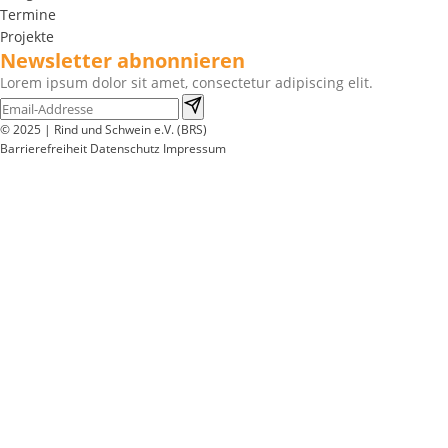
Termine
Projekte
Newsletter abnonnieren
Lorem ipsum dolor sit amet, consectetur adipiscing elit.
© 2025 | Rind und Schwein e.V. (BRS)
Barrierefreiheit
Datenschutz
Impressum
Wir
verwenden
auf
unserer
Website
technisch
notwendige
Cookies,
um
unsere
Funktionen
bereitzustellen,
zu