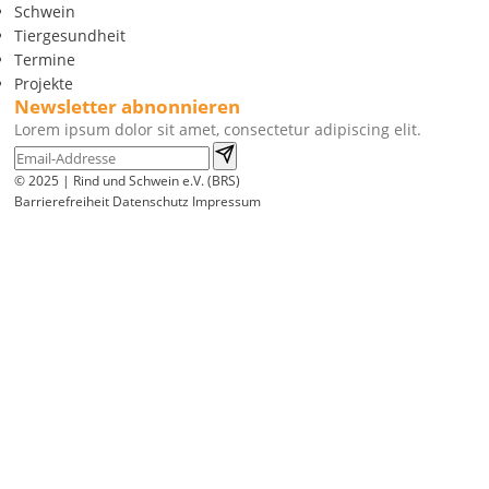
Schwein
Tiergesundheit
Termine
Projekte
Newsletter abnonnieren
Lorem ipsum dolor sit amet, consectetur adipiscing elit.
© 2025 | Rind und Schwein e.V. (BRS)
Barrierefreiheit
Datenschutz
Impressum
Wir
verwenden
auf
unserer
Website
technisch
notwendige
Cookies,
um
unsere
Funktionen
bereitzustellen,