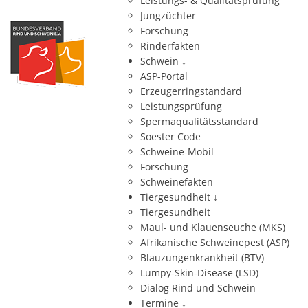
Leistungs- & Qualitätsprüfung
Jungzüchter
Forschung
Rinderfakten
Schwein
↓
ASP-Portal
Erzeugerringstandard
Leistungsprüfung
Spermaqualitätsstandard
Soester Code
Schweine-Mobil
Forschung
Schweinefakten
Tiergesundheit
↓
Tiergesundheit
Maul- und Klauenseuche (MKS)
Afrikanische Schweinepest (ASP)
Blauzungenkrankheit (BTV)
Lumpy-Skin-Disease (LSD)
Dialog Rind und Schwein
Termine
↓