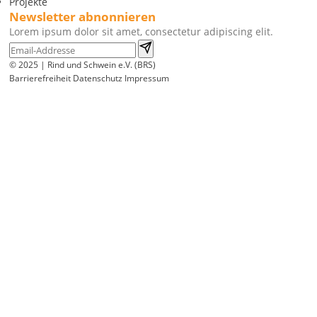
Projekte
Newsletter abnonnieren
Lorem ipsum dolor sit amet, consectetur adipiscing elit.
© 2025 | Rind und Schwein e.V. (BRS)
Barrierefreiheit
Datenschutz
Impressum
Wir
verwenden
auf
unserer
Website
technisch
notwendige
Cookies,
um
unsere
Funktionen
bereitzustellen,
zu
schützen
und