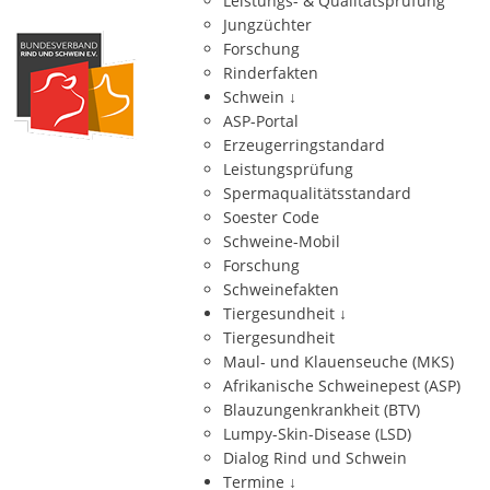
Leistungs- & Qualitätsprüfung
Jungzüchter
Forschung
Rinderfakten
Schwein
↓
ASP-Portal
Erzeugerringstandard
Leistungsprüfung
Spermaqualitätsstandard
Soester Code
Schweine-Mobil
Forschung
Schweinefakten
Tiergesundheit
↓
Tiergesundheit
Maul- und Klauenseuche (MKS)
Afrikanische Schweinepest (ASP)
Blauzungenkrankheit (BTV)
Lumpy-Skin-Disease (LSD)
Dialog Rind und Schwein
Termine
↓