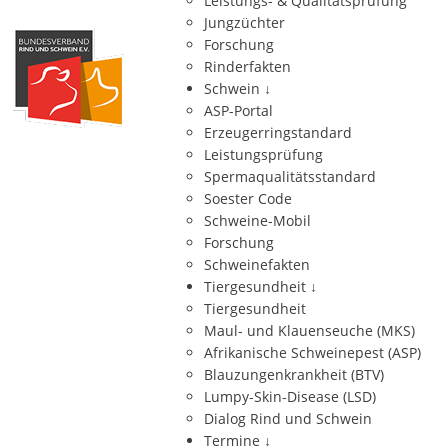
Leistungs- & Qualitätsprüfung
Jungzüchter
Forschung
Rinderfakten
Schwein
↓
ASP-Portal
Erzeugerringstandard
Leistungsprüfung
Spermaqualitätsstandard
Soester Code
Schweine-Mobil
Forschung
Schweinefakten
Tiergesundheit
↓
Tiergesundheit
Maul- und Klauenseuche (MKS)
Afrikanische Schweinepest (ASP)
Blauzungenkrankheit (BTV)
Lumpy-Skin-Disease (LSD)
Dialog Rind und Schwein
Termine
↓