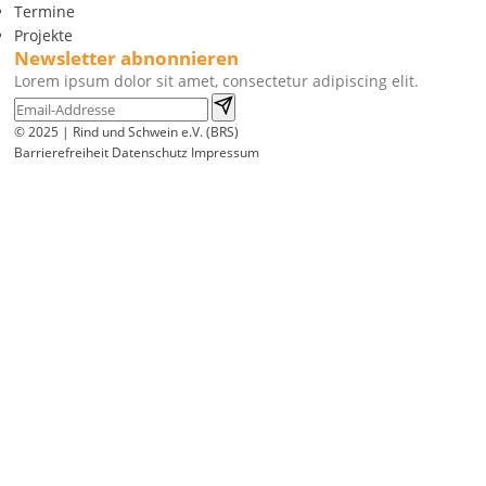
Termine
Projekte
Newsletter abnonnieren
Lorem ipsum dolor sit amet, consectetur adipiscing elit.
© 2025 | Rind und Schwein e.V. (BRS)
Barrierefreiheit
Datenschutz
Impressum
Wir
verwenden
auf
unserer
Website
technisch
notwendige
Cookies,
um
unsere
Funktionen
bereitzustellen,
zu
schützen