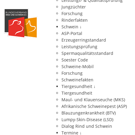
Leistungs- & Qualitätsprüfung
Jungzüchter
Forschung
Rinderfakten
Schwein
↓
ASP-Portal
Erzeugerringstandard
Leistungsprüfung
Spermaqualitätsstandard
Soester Code
Schweine-Mobil
Forschung
Schweinefakten
Tiergesundheit
↓
Tiergesundheit
Maul- und Klauenseuche (MKS)
Afrikanische Schweinepest (ASP)
Blauzungenkrankheit (BTV)
Lumpy-Skin-Disease (LSD)
Dialog Rind und Schwein
Termine
↓