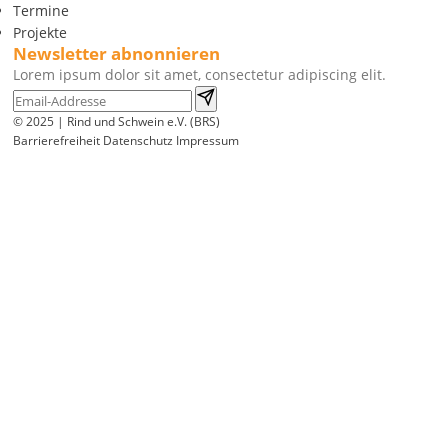
Termine
Projekte
Newsletter abnonnieren
Lorem ipsum dolor sit amet, consectetur adipiscing elit.
© 2025 | Rind und Schwein e.V. (BRS)
Barrierefreiheit
Datenschutz
Impressum
Wir
verwenden
auf
unserer
Website
technisch
notwendige
Cookies,
um
unsere
Funktionen
bereitzustellen,
zu
schützen