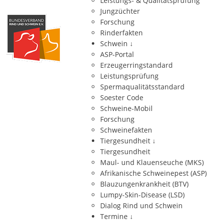
Leistungs- & Qualitätsprüfung
Jungzüchter
Forschung
Rinderfakten
Schwein
↓
ASP-Portal
Erzeugerringstandard
Leistungsprüfung
Spermaqualitätsstandard
Soester Code
Schweine-Mobil
Forschung
Schweinefakten
Tiergesundheit
↓
Tiergesundheit
Maul- und Klauenseuche (MKS)
Afrikanische Schweinepest (ASP)
Blauzungenkrankheit (BTV)
Lumpy-Skin-Disease (LSD)
Dialog Rind und Schwein
Termine
↓