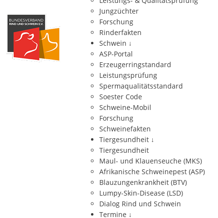
Leistungs- & Qualitätsprüfung
Jungzüchter
Forschung
Rinderfakten
Schwein
↓
ASP-Portal
Erzeugerringstandard
Leistungsprüfung
Spermaqualitätsstandard
Soester Code
Schweine-Mobil
Forschung
Schweinefakten
Tiergesundheit
↓
Tiergesundheit
Maul- und Klauenseuche (MKS)
Afrikanische Schweinepest (ASP)
Blauzungenkrankheit (BTV)
Lumpy-Skin-Disease (LSD)
Dialog Rind und Schwein
Termine
↓