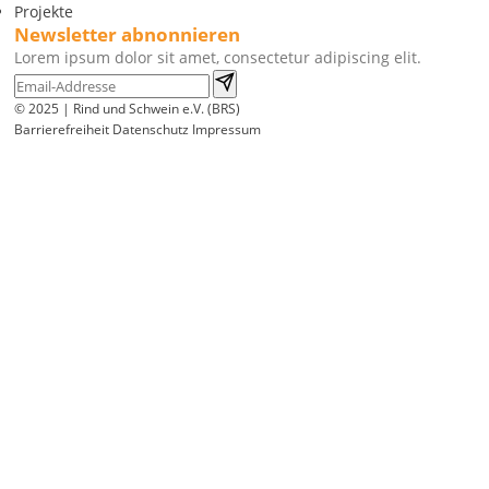
Projekte
Newsletter abnonnieren
Lorem ipsum dolor sit amet, consectetur adipiscing elit.
© 2025 | Rind und Schwein e.V. (BRS)
Barrierefreiheit
Datenschutz
Impressum
Wir
verwenden
auf
unserer
Website
technisch
notwendige
Cookies,
um
unsere
Funktionen
bereitzustellen,
zu
schützen
und