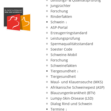
Leistungs- & Qualitätsprüfung
Jungzüchter
Forschung
Rinderfakten
Schwein
↓
ASP-Portal
Erzeugerringstandard
Leistungsprüfung
Spermaqualitätsstandard
Soester Code
Schweine-Mobil
Forschung
Schweinefakten
Tiergesundheit
↓
Tiergesundheit
Maul- und Klauenseuche (MKS)
Afrikanische Schweinepest (ASP)
Blauzungenkrankheit (BTV)
Lumpy-Skin-Disease (LSD)
Dialog Rind und Schwein
Termine
↓