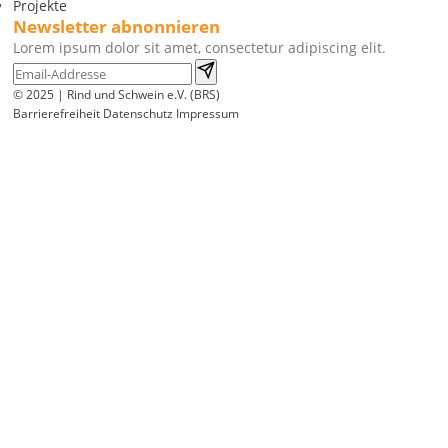
Projekte
Newsletter abnonnieren
Lorem ipsum dolor sit amet, consectetur adipiscing elit.
© 2025 | Rind und Schwein e.V. (BRS)
Barrierefreiheit
Datenschutz
Impressum
Wir
verwenden
auf
unserer
Website
technisch
notwendige
Cookies,
um
unsere
Funktionen
bereitzustellen,
zu
schützen
und