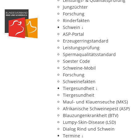
Leistungs- & Qualitätsprüfung
Jungzüchter
Forschung
Rinderfakten
Schwein
↓
ASP-Portal
Erzeugerringstandard
Leistungsprüfung
Spermaqualitätsstandard
Soester Code
Schweine-Mobil
Forschung
Schweinefakten
Tiergesundheit
↓
Tiergesundheit
Maul- und Klauenseuche (MKS)
Afrikanische Schweinepest (ASP)
Blauzungenkrankheit (BTV)
Lumpy-Skin-Disease (LSD)
Dialog Rind und Schwein
Termine
↓