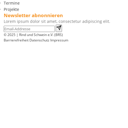
Termine
Projekte
Newsletter abnonnieren
Lorem ipsum dolor sit amet, consectetur adipiscing elit.
© 2025 | Rind und Schwein e.V. (BRS)
Barrierefreiheit
Datenschutz
Impressum
Wir
verwenden
auf
unserer
Website
technisch
notwendige
Cookies,
um
unsere
Funktionen
bereitzustellen,
zu
schützen