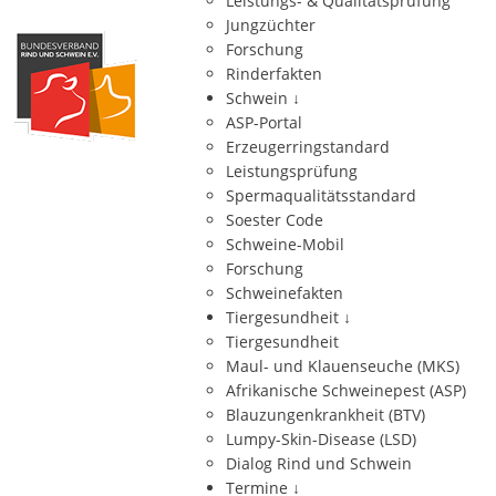
Leistungs- & Qualitätsprüfung
Jungzüchter
Forschung
Rinderfakten
Schwein
↓
ASP-Portal
Erzeugerringstandard
Leistungsprüfung
Spermaqualitätsstandard
Soester Code
Schweine-Mobil
Forschung
Schweinefakten
Tiergesundheit
↓
Tiergesundheit
Maul- und Klauenseuche (MKS)
Afrikanische Schweinepest (ASP)
Blauzungenkrankheit (BTV)
Lumpy-Skin-Disease (LSD)
Dialog Rind und Schwein
Termine
↓