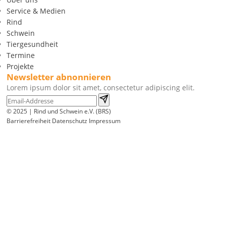
Service & Medien
Rind
Schwein
Tiergesundheit
Termine
Projekte
Newsletter abnonnieren
Lorem ipsum dolor sit amet, consectetur adipiscing elit.
© 2025 | Rind und Schwein e.V. (BRS)
Barrierefreiheit
Datenschutz
Impressum
Wir
verwenden
auf
unserer
Website
technisch
notwendige
Cookies,
um