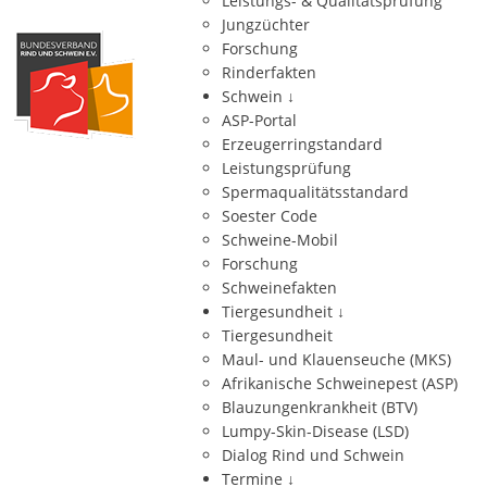
Leistungs- & Qualitätsprüfung
Jungzüchter
Forschung
Rinderfakten
Schwein
↓
ASP-Portal
Erzeugerringstandard
Leistungsprüfung
Spermaqualitätsstandard
Soester Code
Schweine-Mobil
Forschung
Schweinefakten
Tiergesundheit
↓
Tiergesundheit
Maul- und Klauenseuche (MKS)
Afrikanische Schweinepest (ASP)
Blauzungenkrankheit (BTV)
Lumpy-Skin-Disease (LSD)
Dialog Rind und Schwein
Termine
↓