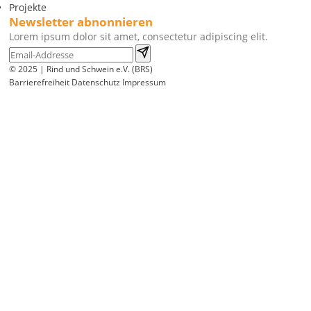
Projekte
Newsletter abnonnieren
Lorem ipsum dolor sit amet, consectetur adipiscing elit.
© 2025 | Rind und Schwein e.V. (BRS)
Barrierefreiheit
Datenschutz
Impressum
Wir
verwenden
auf
unserer
Website
technisch
notwendige
Cookies,
um
unsere
Funktionen
bereitzustellen,
zu
schützen
und