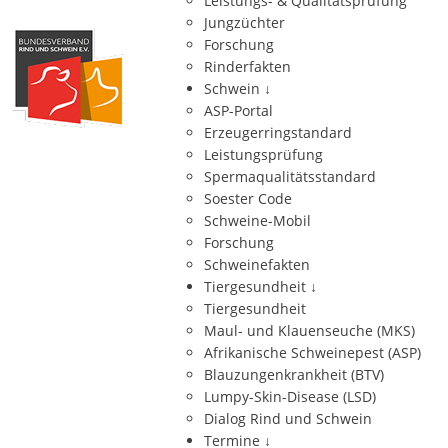
Leistungs- & Qualitätsprüfung
Jungzüchter
Forschung
Rinderfakten
Schwein
↓
ASP-Portal
Erzeugerringstandard
Leistungsprüfung
Spermaqualitätsstandard
Soester Code
Schweine-Mobil
Forschung
Schweinefakten
Tiergesundheit
↓
Tiergesundheit
Maul- und Klauenseuche (MKS)
Afrikanische Schweinepest (ASP)
Blauzungenkrankheit (BTV)
Lumpy-Skin-Disease (LSD)
Dialog Rind und Schwein
Termine
↓