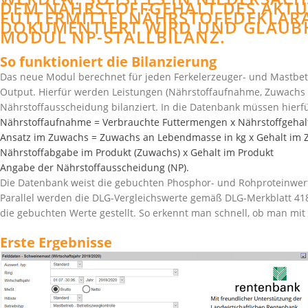
EM NÄHRSTOFFGEHALT DES AKTUEL
TTERMITTELNÄHRSTOFFDEKLARATIO
KUMENTIERT WIRD UND GLAUBHAF
DUL NP-STALLBILANZ.
So funktioniert die Bilanzierung
Das neue Modul berechnet für jeden Ferkelerzeuger- und Mastbetri
Output. Hierfür werden Leistungen (Nährstoffaufnahme, Zuwachs 
Nährstoffausscheidung bilanziert. In die Datenbank müssen hierf
Nährstoffaufnahme = Verbrauchte Futtermengen x Nährstoffgehalt
Ansatz im Zuwachs = Zuwachs an Lebendmasse in kg x Gehalt im Zuw
Nährstoffabgabe im Produkt (Zuwachs) x Gehalt im Produkt
Angabe der Nährstoffausscheidung (NP).
Die Datenbank weist die gebuchten Phosphor- und Rohproteinwer
Parallel werden die DLG-Vergleichswerte gemäß
DLG-Merkblatt 41
die gebuchten Werte gestellt. So erkennt man schnell, ob man mit
Erste Ergebnisse