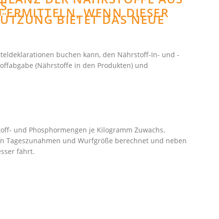
FU
MITTELN, WENN DIESER DO
UNG BIETET DAS NEUE MO
tteldeklarationen buchen kann, den Nährstoff-In- und -
offabgabe (Nährstoffe in den Produkten) und
stoff- und Phosphormengen je Kilogramm Zuwachs.
is von Tageszunahmen und Wurfgröße berechnet und neben
sser fährt.