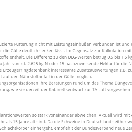
eduzierte Fütterung nicht mit Leistungseinbußen verbunden ist u
er die Gülle deutlich senken lässt. Im Gegensatz zur Kalkulation m
offe enthält. Die Differenz zu den DLG-Werten betrug 0,5 bis 1,5 k
o Jahr von rd. 2.625 kg N oder 15 nachzuweisende Hektar für die 
e Erzeugerringdatenbank interessante Zusatzauswertungen z.B. zu
uf den Nährstoffanfall in der Gülle möglich.
ungsorganisationen ihre Beratungen rund um das Thema Düngevero
, wie sie derzeit der Kabinettsentwurf zur TA Luft vorgesehen ist,
arationswerten so stark voneinander abweichen. Aktuell wird mit e
hr als 15 Jahre alt sind. Da die Schweine in Deutschland seither w
m Schlachtkörper einhergeht, empfiehlt der Bundesverband neue Ze