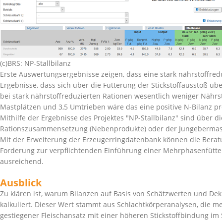
(c)BRS: NP-Stallbilanz
Erste Auswertungsergebnisse zeigen, dass eine stark nährstoffr
Ergebnisse, dass sich über die Fütterung der Stickstoffausstoß üb
bei stark nährstoffreduzierten Rationen wesentlich weniger Nährst
Mastplätzen und 3,5 Umtrieben wäre das eine positive N-Bilanz pr
Mithilfe der Ergebnisse des Projektes
NP-Stallbilanz
sind über di
Rationszusammensetzung (Nebenprodukte) oder der Jungebermast a
Mit der Erweiterung der Erzeugerringdatenbank können die Berat
Forderung zur verpflichtenden Einführung einer Mehrphasenfütterung
ausreichend.
Ausblick
Zu klären ist, warum Bilanzen auf Basis von Schätzwerten und Dekl
kalkuliert. Dieser Wert stammt aus Schlachtkörperanalysen, die me
gestiegener Fleischansatz mit einer höheren Stickstoffbindung i