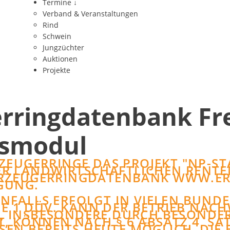
Termine
↓
Verband & Veranstaltungen
Rind
Schwein
Jungzüchter
Auktionen
Projekte
erringdatenbank Fr
gsmodul
RZEUGERRINGE DAS PROJEKT
NP-ST
R LANDWIRTSCHAFTLICHEN RENTEN
 ERZEUGERRINGDATENBANK
WWW.ER
GUNG.
ANFALLS ERFOLGT IN VIELEN BUN
 DÜV. KANN DER BETRIEB NACHWEI
 INSBESONDERE DURCH BESONDERE
KÖNNEN NACH § 6 ABSATZ 4, SATZ
EN BEREITS HEUTE MÖGLICH, DIE B