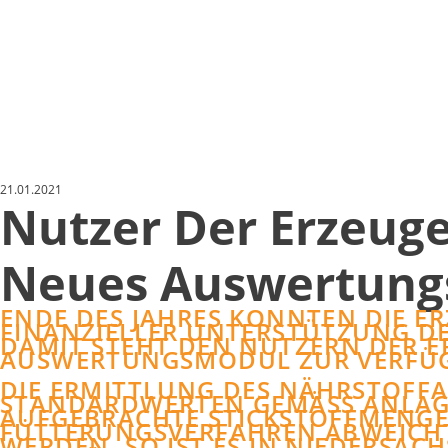
21.01.2021
Nutzer Der Erzeug
Neues Auswertun
ENDE DES JAHRES KONNTEN DIE E
FINANZIELLER UNTERSTÜTZUNG DE
DAMIT STEHT DEN NUTZERN DER
AUSWERTUNGSMODUL ZUR VERFÜ
DIE ERMITTLUNG DES NÄHRSTOFF
STANDARDWERTEN GEMÄSS ANLAGE 1
UFGEBRACHTE STICKSTOFFMENGE,
ÜTTERUNGSVERFAHREN ABWEICHT, 
ERDEN. SO IST ES IN NIEDERSACHS