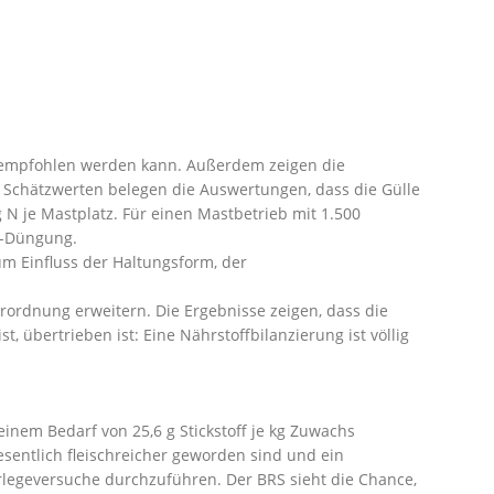
nd empfohlen werden kann. Außerdem zeigen die
it Schätzwerten belegen die Auswertungen, dass die Gülle
g N je Mastplatz. Für einen Mastbetrieb mit 1.500
N-Düngung.
m Einfluss der Haltungsform, der
rdnung erweitern. Die Ergebnisse zeigen, dass die
 übertrieben ist: Eine Nährstoffbilanzierung ist völlig
inem Bedarf von 25,6 g Stickstoff je kg Zuwachs
esentlich fleischreicher geworden sind und ein
rlegeversuche durchzuführen. Der BRS sieht die Chance,