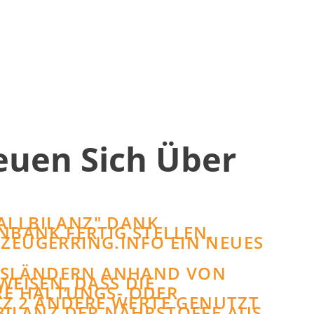
euen Sich Über
ALLBILANZ
DANK
BANK FERTIG STELLEN.
ZEUGERRING.INFO
EIN NEUES
DESLÄNDERN ANHAND VON
SEN, DASS DIE A
 HALTUNGS- ODER F
 2 ANDERE WERTE GENUTZT W
ILANZ DER NÄHRSTOFFE AUS D