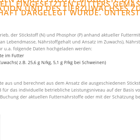
L EINGESETZTEN FUTTERS GEMÄSS 
N UND DES TIERZUWACHSES ZU ER
T DARGELEGT WURDE. UNTERSTÜTZ
eb, der Stickstoff (N) und Phosphor (P) anhand aktueller Futtermi
an Lebendmasse, Nährstoffgehalt und Ansatz im Zuwachs), Nährst
ür u.a. folgende Daten hochgeladen werden:
e im Futter
achs( z.B. 25,6 g N/kg, 5,1 g P/kg bei Schweinen)
te aus und berechnet aus dem Ansatz die ausgeschiedenen Stick
8
für das individuelle betriebliche Leistungsniveau auf der Bas
 Buchung der aktuellen Futternährstoffe oder mit der Schätzung be