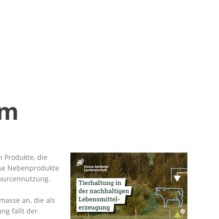
Im
h Produkte, die
iese Nebenprodukte
sourcennutzung.
masse an, die als
ng fällt der