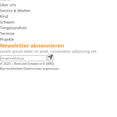
Über uns
Service & Medien
Rind
Schwein
Tiergesundheit
Termine
Projekte
Newsletter abnonnieren
Lorem ipsum dolor sit amet, consectetur adipiscing elit.
© 2025 | Rind und Schwein e.V. (BRS)
Barrierefreiheit
Datenschutz
Impressum
Wir
verwenden
auf
unserer
Website
technisch
notwendige
Cookies,