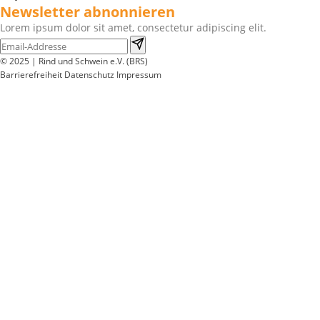
Newsletter abnonnieren
Lorem ipsum dolor sit amet, consectetur adipiscing elit.
© 2025 | Rind und Schwein e.V. (BRS)
Barrierefreiheit
Datenschutz
Impressum
Wir
verwenden
auf
unserer
Website
technisch
notwendige
Cookies,
um
unsere
Funktionen
bereitzustellen,
zu
schützen
und