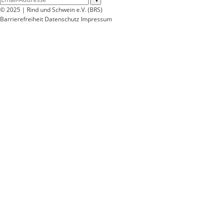
© 2025 | Rind und Schwein e.V. (BRS)
Barrierefreiheit
Datenschutz
Impressum
Wir
verwenden
auf
unserer
Website
technisch
notwendige
Cookies,
um
unsere
Funktionen
bereitzustellen,
zu
schützen
und
zu
verbessern.