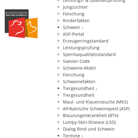
Leistungs- & Qualitätsprüfung
Jungzüchter
Forschung
Rinderfakten
Schwein
↓
ASP-Portal
Erzeugerringstandard
Leistungsprüfung
Spermaqualitätsstandard
Soester Code
Schweine-Mobil
Forschung
Schweinefakten
Tiergesundheit
↓
Tiergesundheit
Maul- und Klauenseuche (MKS)
Afrikanische Schweinepest (ASP)
Blauzungenkrankheit (BTV)
Lumpy-Skin-Disease (LSD)
Dialog Rind und Schwein
Termine
↓