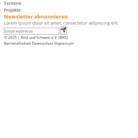
Termine
Projekte
Newsletter abnonnieren
Lorem ipsum dolor sit amet, consectetur adipiscing elit.
© 2025 | Rind und Schwein e.V. (BRS)
Barrierefreiheit
Datenschutz
Impressum
Wir
verwenden
auf
unserer
Website
technisch
notwendige
Cookies,
um
unsere
Funktionen
bereitzustellen,
zu
schützen