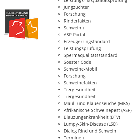
Leistungs- & Qualitätsprüfung
Jungzüchter
Forschung
Rinderfakten
Schwein
↓
ASP-Portal
Erzeugerringstandard
Leistungsprüfung
Spermaqualitätsstandard
Soester Code
Schweine-Mobil
Forschung
Schweinefakten
Tiergesundheit
↓
Tiergesundheit
Maul- und Klauenseuche (MKS)
Afrikanische Schweinepest (ASP)
Blauzungenkrankheit (BTV)
Lumpy-Skin-Disease (LSD)
Dialog Rind und Schwein
Termine
↓