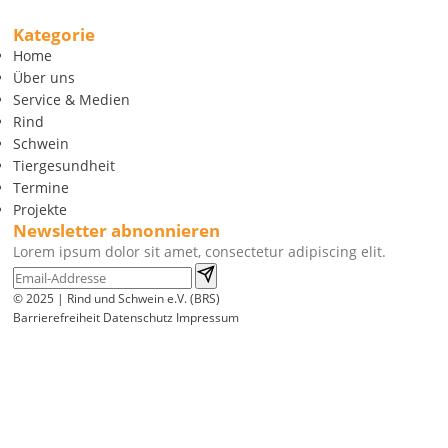
Kategorie
Home
Über uns
Service & Medien
Rind
Schwein
Tiergesundheit
Termine
Projekte
Newsletter abnonnieren
Lorem ipsum dolor sit amet, consectetur adipiscing elit.
© 2025 | Rind und Schwein e.V. (BRS)
Barrierefreiheit
Datenschutz
Impressum
Wir
verwenden
auf
unserer
Website
technisch