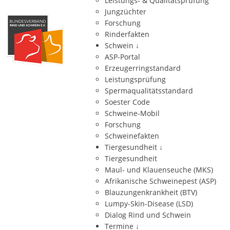
Leistungs- & Qualitätsprüfung
Jungzüchter
Forschung
Rinderfakten
Schwein
↓
ASP-Portal
Erzeugerringstandard
Leistungsprüfung
Spermaqualitätsstandard
Soester Code
Schweine-Mobil
Forschung
Schweinefakten
Tiergesundheit
↓
Tiergesundheit
Maul- und Klauenseuche (MKS)
Afrikanische Schweinepest (ASP)
Blauzungenkrankheit (BTV)
Lumpy-Skin-Disease (LSD)
Dialog Rind und Schwein
Termine
↓