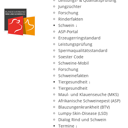
Leistungs- & Qualitätsprüfung
Jungzüchter
Forschung
Rinderfakten
Schwein
↓
ASP-Portal
Erzeugerringstandard
Leistungsprüfung
Spermaqualitätsstandard
Soester Code
Schweine-Mobil
Forschung
Schweinefakten
Tiergesundheit
↓
Tiergesundheit
Maul- und Klauenseuche (MKS)
Afrikanische Schweinepest (ASP)
Blauzungenkrankheit (BTV)
Lumpy-Skin-Disease (LSD)
Dialog Rind und Schwein
Termine
↓