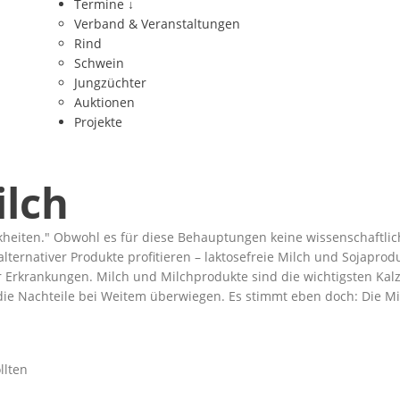
Termine
↓
Verband & Veranstaltungen
Rind
Schwein
Jungzüchter
Auktionen
Projekte
ilch
kheiten.
Obwohl es für diese Behauptungen keine wissenschaftlich
lternativer Produkte profitieren – laktosefreie Milch und Sojaprod
ür Erkrankungen. Milch und Milchprodukte sind die wichtigsten Kalz
e die Nachteile bei Weitem überwiegen. Es stimmt eben doch: Die Mi
llten