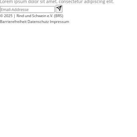
Lorem ipsum dolor sit amet, consectetur adipiscing elit.
© 2025 | Rind und Schwein e.V. (BRS)
Barrierefreiheit
Datenschutz
Impressum
Wir
verwenden
auf
unserer
Website
technisch
notwendige
Cookies,
um
unsere
Funktionen
bereitzustellen,
zu
schützen
und
zu
verbessern.